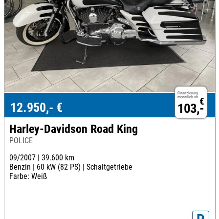
Finanzierung
monatlich ab
€
12.950,- €
103,-
Harley-Davidson Road King
POLICE
09/2007 |
39.600 km
Benzin |
60 kW (82 PS) |
Schaltgetriebe
Farbe: Weiß