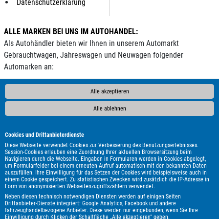
Datenschutzerklärung
ALLE MARKEN BEI UNS IM AUTOHANDEL:
Als Autohändler bieten wir Ihnen in unserem Automarkt
Gebrauchtwagen, Jahreswagen und Neuwagen folgender
Automarken an:
ALPINA
Abarth
Ahorn
Aixam
Alfa Romeo
Andere
Alle akzeptieren
Audi
BAIC
BAW
BMW
BYD
Bentley
Borgward
Bürstner
Carado
Carthago
Chausson
Chevrolet
Citroën
Alle ablehnen
Clever
Cupra
DAF
DFM
DFSK
DS Automobiles
Dacia
Dodge
Econelo
Etrusco
Eura Mobil
Fendt
Fiat
Cookies und Drittanbieterdienste
Ford
Foton
GWM
Geely
Genesis
Harley-Davidson
Diese Webseite verwendet Cookies zur Verbesserung des Benutzungserlebnisses.
Session-Cookies erlauben eine Zuordnung Ihrer aktuellen Browsersitzung beim
Hobby
Honda
Hyundai
Infiniti
Isuzu
Itineo
Iveco
Navigieren durch die Webseite. Eingaben in Formularen werden in Cookies abgelegt,
um Formularfelder bei einem erneuten Aufruf automatisch mit den bekannten Daten
JAC
Jaecoo
Jaguar
Jeep
KGM
Kia
Knaus
LMC
auszufüllen. Ihre Einwilligung für das Setzen der Cookies wird beispielsweise auch in
Lada
Land Rover
Leapmotor
Lexus
MAN
MF
MG
einem Cookie gespeichert. Zu statistischen Zwecken wird zusätzlich die IP-Adresse in
Form von anonymisierten Webseitenzugriffszählern verwendet.
MINI
Malibu
Maserati
Maxus
Mazda
Mercedes-Benz
Neben diesen technisch notwendigen Diensten werden auf einigen Seiten
Mitsubishi
Mooveo
Nissan
Omoda
Opel
Peugeot
Drittanbieter-Dienste integriert: Google Analytics, Facebook und andere
fahrzeughandelbezogene Anbieter. Diese werden nur eingebunden, wenn Sie Ihre
Piaggio
Polestar
Porsche
Pössl
Renault
Royal Alloy
Einwilligung durch Klicken der Schaltfläche „Alle akzeptieren" geben.