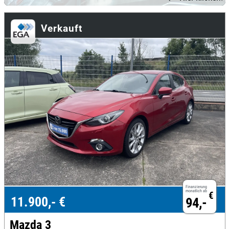
Verkauft
Finanzierung
monatlich ab
€
11.900,- €
94,-
Mazda 3