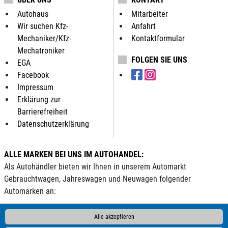
Autohaus
Mitarbeiter
Wir suchen Kfz-
Anfahrt
Mechaniker/Kfz-
Kontaktformular
Mechatroniker
FOLGEN SIE UNS
EGA
Facebook
Impressum
Erklärung zur
Barrierefreiheit
Datenschutzerklärung
ALLE MARKEN BEI UNS IM AUTOHANDEL:
Als Autohändler bieten wir Ihnen in unserem Automarkt
Gebrauchtwagen, Jahreswagen und Neuwagen folgender
Automarken an:
ALPINA
Abarth
Ahorn
Aixam
Alfa Romeo
Andere
Alle akzeptieren
Audi
BAIC
BAW
BMW
BYD
Bentley
Borgward