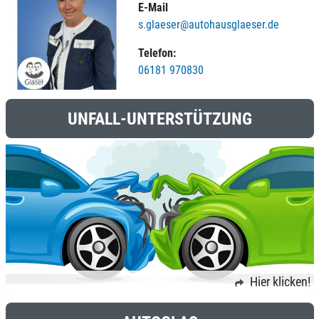
E-Mail
s.glaeser@autohausglaeser.de
Telefon:
06181 970830
UNFALL-UNTERSTÜTZUNG
Hier klicken!