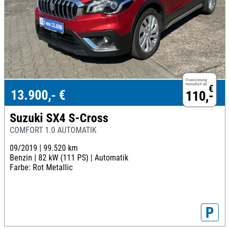
Finanzierung
monatlich ab
€
13.900,- €
110,-
Suzuki SX4 S-Cross
COMFORT 1.0 AUTOMATIK
09/2019 |
99.520 km
Benzin |
82 kW (111 PS) |
Automatik
Farbe: Rot Metallic
P