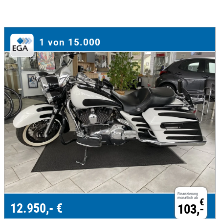
1 von 15.000
Finanzierung
monatlich ab
€
12.950,- €
103,-