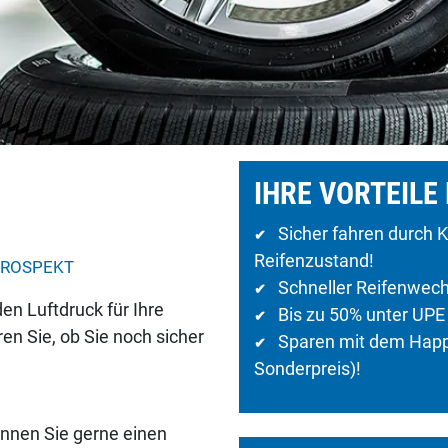
IHRE VORTEILE 
Sicher fahren durch Ko
✔
Reifenzustand!
PROSPEKT
Schneller Reifenwech
✔
en Luftdruck für Ihre
Bis zu 50% unter UPE
✔
ren Sie, ob Sie noch sicher
Sparen mit dem Happ
✔
Sonderpreis)!
können Sie gerne einen