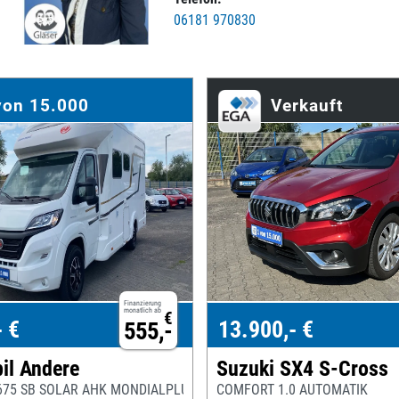
06181 970830
von 15.000
Verkauft
Finanzierung
monatlich ab
€
- €
13.900,- €
555,-
il Andere
Suzuki SX4 S-Cross
675 SB SOLAR AHK MONDIALPLUS TV
COMFORT 1.0 AUTOMATIK