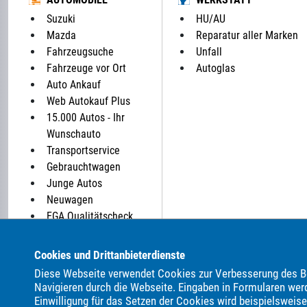
Suzuki
HU/AU
Mazda
Reparatur aller Marken
Fahrzeugsuche
Unfall
Fahrzeuge vor Ort
Autoglas
Auto Ankauf
Web Autokauf Plus
15.000 Autos - Ihr
Wunschauto
Transportservice
Gebrauchtwagen
Junge Autos
Neuwagen
EGA Qualitätscheck
Parkplatz: 0
Cookies und Drittanbieterdienste
Diese Webseite verwendet Cookies zur Verbesserung des Be
ALLE MARKEN BEI UNS IM AUTOHANDEL:
Navigieren durch die Webseite. Eingaben in Formularen wer
Als Autohändler bieten wir Ihnen in unserem Automarkt Ge
Einwilligung für das Setzen der Cookies wird beispielsweis