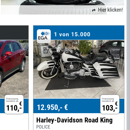
Hier klicken!
1 von 15.000
Finanzierung
Finanzierung
monatlich ab
monatlich ab
€
€
12.950,- €
110,-
103,-
Harley-Davidson Road King
POLICE