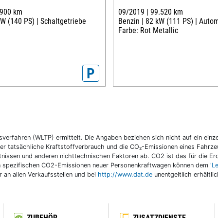
.900 km
09/2019 |
99.520 km
W (140 PS) |
Schaltgetriebe
Benzin |
82 kW (111 PS) |
Autom
Farbe: Rot Metallic
P
fahren (WLTP) ermittelt. Die Angaben beziehen sich nicht auf ein einzel
r tatsächliche Kraftstoffverbrauch und die CO₂-Emissionen eines Fahrzeu
nissen und anderen nichttechnischen Faktoren ab. CO2 ist das für die E
llen spezifischen CO2-Emissionen neuer Personenkraftwagen können dem
'L
an allen Verkaufsstellen und bei
http://www.dat.de
unentgeltlich erhältli
ZUBEHÖR
ZUSATZDIENSTE