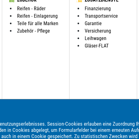
Reifen - Räder
Finanzierung
Reifen - Einlagerung
Transportservice
Teile für alle Marken
Garantie
Zubehör - Pflege
Versicherung
Leihwagen
Gläser-FLAT
nutzungserlebnisses. Session-Cookies erlauben eine Zuordnung Ih
den in Cookies abgelegt, um Formularfelder bei einem erneuten Auf
brauchtwagen, Jahreswagen und Neuwagen folgender Automarken an:
e auch in einem Cookie gespeichert. Zu statistischen Zwecken wird