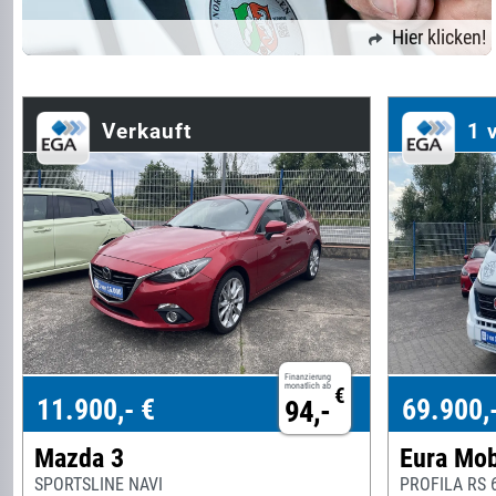
Hier klicken!
Verkauft
1 
Finanzierung
monatlich ab
€
11.900,- €
69.900,
94,-
Mazda 3
Eura Mob
SPORTSLINE NAVI
PROFILA RS 