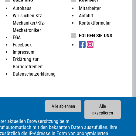
Autohaus
Mitarbeiter
Wir suchen Kfz-
Anfahrt
Mechaniker/Kfz-
Kontaktformular
Mechatroniker
FOLGEN SIE UNS
EGA
Facebook
Impressum
Erklärung zur
Barrierefreiheit
Datenschutzerklärung
Alle ablehnen
Alle
akzeptieren
rer aktuellen Browsersitzung beim
ruf automatisch mit den bekannten Daten auszufüllen. Ihre
 zusätzlich die IP-Adresse in Form von anonymisierten